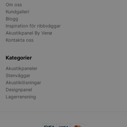
Om oss
Kundgalleri
Blogg
Inspiration för ribbväggar
Akustikpanel By Venø
Kontakta oss
Kategorier
woocommerce_cart_hash
Automattic Inc
stonewall.se
Akustikpaneler
Stenväggar
woocommerce_items_in_cart
Automattic Inc
Akustiklösningar
stonewall.se
Designpanel
Lagerrensning
woocommerce_recently_viewed
Automattic Inc
stonewall.se