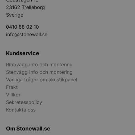
23162 Trelleborg
Sverige
__lc_cst
On Direct Busin
Services Limite
0410 88 02 10
.accounts.livech
info@stonewall.se
wp_woocommerce_session_[abcdef0123456789]
stonewall.se
{32}
Kundservice
CookieScriptConsent
CookieScript
Ribbvägg info och montering
stonewall.se
Stenvägg info och montering
Vanliga frågor om akustikpanel
Frakt
Villkor
Sekretesspolicy
Kontakta oss
VISITOR_PRIVACY_METADATA
YouTube
.youtube.com
Om Stonewall.se