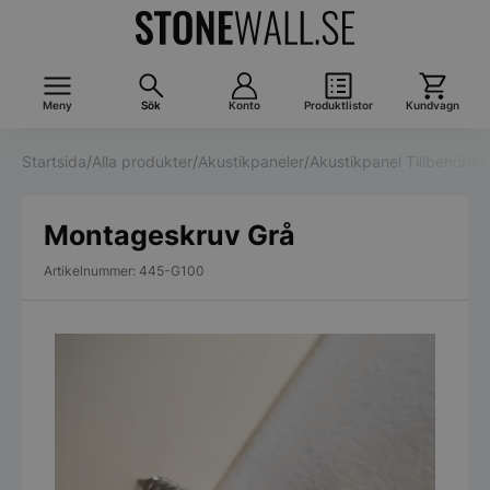
Meny
Sök
Konto
Produktlistor
Kundvagn
Startsida
/
Alla produkter
/
Akustikpaneler
/
Akustikpanel Tillbehör
/
Mo
Montageskruv Grå
Artikelnummer: 445-G100