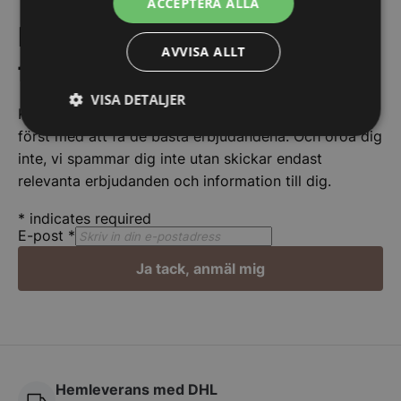
ACCEPTERA ALLA
Få de bästa erbjudandena
AVVISA ALLT
först!
VISA DETALJER
Kom ihåg att anmäla dig till vårt nyhetsbrev och vara
först med att få de bästa erbjudandena. Och oroa dig
Strikt
Prestanda
Inriktning
nödvändigt
inte, vi spammar dig inte utan skickar endast
relevanta erbjudanden och information till dig.
*
indicates required
Funktioner
Oklassificerade
E-post
*
Ja tack, anmäl mig
Strikt nödvändigt
Prestanda
Inriktning
Funktioner
Oklassificerade
Hemleverans med DHL