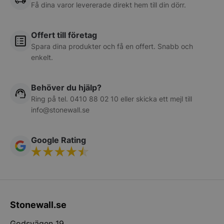
Strikt nödvändiga kakor tillåter
Få dina varor levererade direkt hem till din dörr.
kärnwebbplatsfunktioner som användarinloggning
och kontohantering. Webbplatsen kan inte
användas ordentligt utan strikt nödvändiga cookies.
Offert till företag
Namn
Leverantör
/
Do
Spara dina produkter och få en offert. Snabb och
__lc_cid
On Direct Busin
enkelt.
Services Limite
.accounts.livech
Behöver du hjälp?
PHPSESSID
PHP.net
Ring på tel.
0410 88 02 10
eller skicka ett mejl till
stonewall.se
info@stonewall.se
Google Rating
Google
Privacy Policy
Stonewall.se
Godsvägen 19