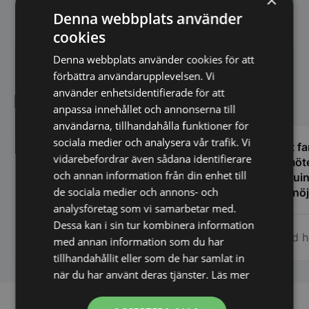
Denna webbplats använder
Har du frågor om produkten? Klicka här
cookies
Denna webbplats använder cookies för att
förbättra användarupplevelsen. Vi
använder enhetsidentifierade för att
Kundnöjdhet
anpassa innehållet och annonserna till
användarna, tillhandahålla funktioner för
sociala medier och analysera vår trafik. Vi
Tack. Ni är så otroligt bra!!..
Helt f
vidarebefordrar även sådana identifierare
tillmö
och annan information från din enhet till
genuin
de sociala medier och annons- och
Kund hos Stonewall.se
blir nö
och til
analysföretag som vi samarbetar med.
och ha
Dessa kan i sin tur kombinera information
Kund h
verklig
med annan information som du har
Tack s
tillhandahållit eller som de har samlat in
när du har använt deras tjänster.
Läs mer