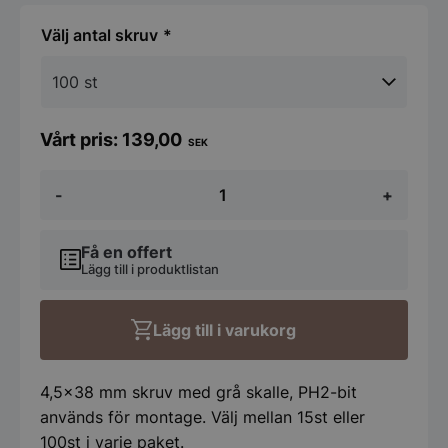
antal skruv
139,00
SEK
Montageskruv
-
+
Grå
mängd
Få en offert
Lägg till i produktlistan
Lägg till i varukorg
4,5x38 mm skruv med grå skalle, PH2-bit
används för montage. Välj mellan 15st eller
100st i varje paket.