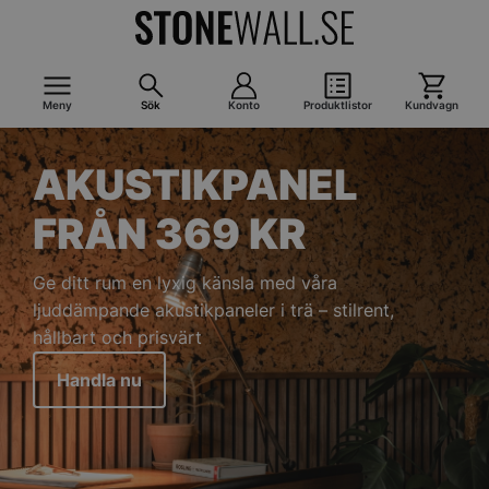
Meny
Sök
Konto
Produktlistor
Kundvagn
AKUSTIKPANEL
FRÅN 369 KR
Ge ditt rum en lyxig känsla med våra
ljuddämpande akustikpaneler i trä – stilrent,
hållbart och prisvärt
Handla nu