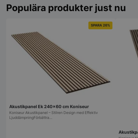
Populära produkter just nu
SPARA 26%
Akustikpanel Ek 240×60 cm Koniseur
Koniseur Akustikpanel – Stilren Design med Effektiv
LjuddämpningFörbättra…
Akustikp