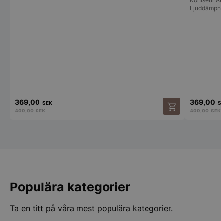
Koniseur Ak
Ljuddämpn
369,00
369,00
SEK
S
499,00
SEK
499,00
SEK
Populära kategorier
Ta en titt på våra mest populära kategorier.