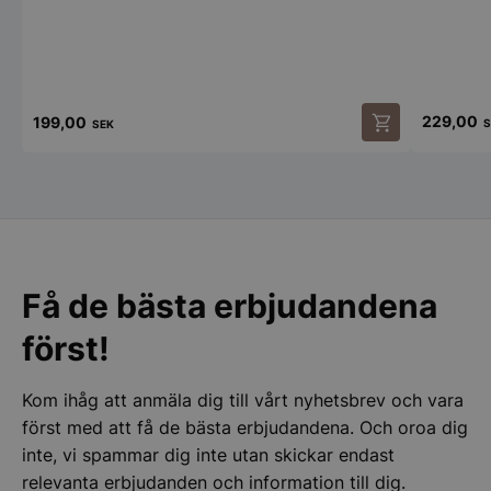
woocommerce_cart_hash
Automattic Inc
stonewall.se
229,00
199,00
S
SEK
Den
här
woocommerce_items_in_cart
Automattic Inc
stonewall.se
produkten
har
flera
varianter.
woocommerce_recently_viewed
Automattic Inc
De
stonewall.se
olika
Få de bästa erbjudandena
alternativen
kan
först!
väljas
på
Namn
Leverantör
/
Domän
U
produktsidan
Kom ihåg att anmäla dig till vårt nyhetsbrev och vara
_ga_W4DRLNXN2Q
.stonewall.se
Leverantör
/
Namn
Utgång
Beskrivning
m
först med att få de bästa erbjudandena. Och oroa dig
Domän
Leverantör
/
inte, vi spammar dig inte utan skickar endast
Namn
__oauth_redirect_detector
Utgång
Beskrivning
LiveChat
_clsk
1 dag
Denna cookie är as
Microsoft
Domän
se
accounts.livechatinc.com
med Microsoft Clari
stonewall.se
relevanta erbjudanden och information till dig.