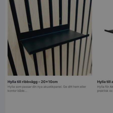
{32}
CookieScriptConsent
CookieScript
stonewall.se
VISITOR_PRIVACY_METADATA
YouTube
.youtube.com
Hylla till ribbvägg – 20x10cm
Hylla til
Hylla som passar din nya akustikpanel. Ge ditt hem eller
Hylla för 
kontor både…
praktisk oc