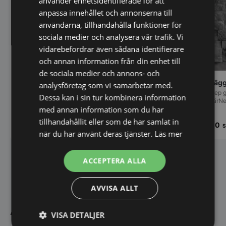
använder enhetsidentifierade för att
anpassa innehållet och annonserna till
användarna, tillhandahålla funktioner för
sociala medier och analysera vår trafik. Vi
vidarebefordrar även sådana identifierare
och annan information från din enhet till
de sociala medier och annons- och
Stenvägg
Stenvägg Modulo Sienna Grey – 0,5m2
analysföretag som vi samarbetar med.
Neo deep g
Sienna grey Stenvägg – Naturtrogen Väggsten med Tidlös
Dessa kan i sin tur kombinera information
KaraktärN
ElegansSienna grey…
med annan information som du har
tillhandahållit eller som de har samlat in
449,00
549,00
SEK
S
när du har använt deras tjänster.
Läs mer
ACCEPTERA ALLA
AVVISA ALLT
Akustikpanel till hemmet
VISA DETALJER