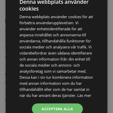
Denna webbplats använder
cookies
Denna webbplats använder cookies för att
Information
förbättra användarupplevelsen. Vi
använder enhetsidentifierade för att
Ribbvägg info och montering
anpassa innehållet och annonserna till
Stenvägg info och montering
användarna, tillhandahålla funktioner för
sociala medier och analysera vår trafik. Vi
Vanliga frågor om akustikpanel
vidarebefordrar även sådana identifierare
Inspiration för ribbväggar
och annan information från din enhet till
de sociala medier och annons- och
Akustikpanel By Venø
analysföretag som vi samarbetar med.
Om oss
Dessa kan i sin tur kombinera information
Frakt
med annan information som du har
tillhandahållit eller som de har samlat in
Villkor
när du har använt deras tjänster.
Läs mer
Kontakta oss
ACCEPTERA ALLA