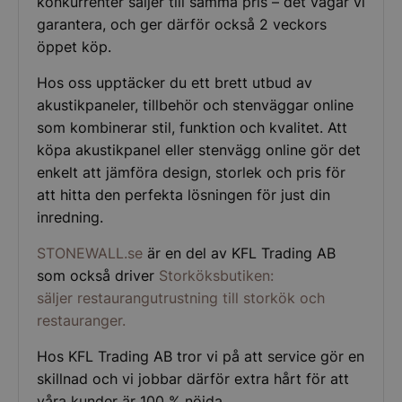
konkurrenter säljer till samma pris – det vågar vi
garantera, och ger därför också 2 veckors
öppet köp.
Hos oss upptäcker du ett brett utbud av
akustikpaneler, tillbehör och stenväggar online
som kombinerar stil, funktion och kvalitet. Att
köpa akustikpanel eller stenvägg online gör det
enkelt att jämföra design, storlek och pris för
att hitta den perfekta lösningen för just din
inredning.
STONEWALL
.se
är en del av KFL Trading AB
som också driver
Storköksbutiken:
säljer restaurangutrustning till storkök och
restauranger.
Hos KFL Trading AB tror vi på att service gör en
skillnad och vi jobbar därför extra hårt för att
våra kunder är 100 % nöjda.