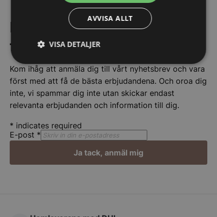
AVVISA ALLT
Få de bästa erbjudandena
först!
VISA DETALJER
Strikt
Prestanda
Inriktning
Kom ihåg att anmäla dig till vårt nyhetsbrev och vara
nödvändigt
först med att få de bästa erbjudandena. Och oroa dig
inte, vi spammar dig inte utan skickar endast
relevanta erbjudanden och information till dig.
Funktioner
Oklassificerade
*
indicates required
E-post
*
Ja tack, anmäl mig
Strikt nödvändigt
Prestanda
Inriktning
Funktioner
Oklassificerade
Strikt nödvändiga kakor tillåter