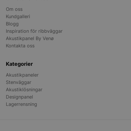
Om oss
Kundgalleri
Blogg
Inspiration för ribbväggar
Akustikpanel By Venø
Kontakta oss
woocommerce_cart_hash
Automattic Inc
stonewall.se
Kategorier
Akustikpaneler
woocommerce_items_in_cart
Automattic Inc
Stenväggar
stonewall.se
Akustiklösningar
Designpanel
woocommerce_recently_viewed
Automattic Inc
Lagerrensning
stonewall.se