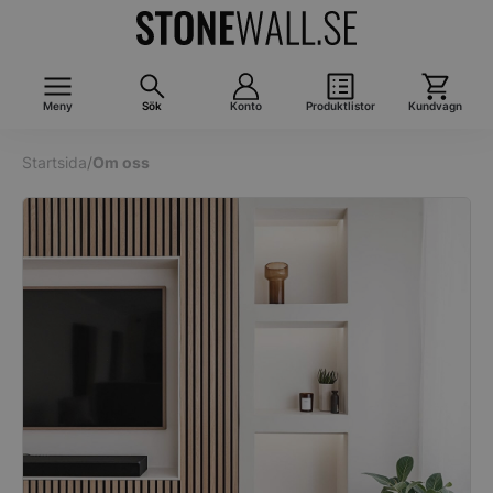
Meny
Sök
Konto
Produktlistor
Kundvagn
Startsida
/
Om oss