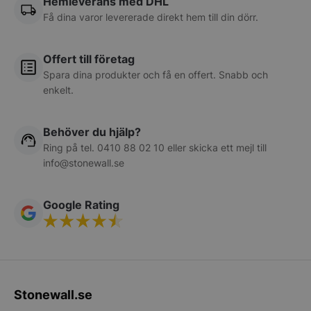
Hemleverans med DHL
kärnwebbplatsfunktioner som användarinloggning
och kontohantering. Webbplatsen kan inte
Få dina varor levererade direkt hem till din dörr.
användas ordentligt utan strikt nödvändiga cookies.
Namn
Leverantör
/
Do
Offert till företag
__lc_cid
On Direct Busin
Spara dina produkter och få en offert. Snabb och
Services Limite
.accounts.livech
enkelt.
PHPSESSID
PHP.net
stonewall.se
Behöver du hjälp?
Ring på tel.
0410 88 02 10
eller skicka ett mejl till
info@stonewall.se
Google Rating
Google
Privacy Policy
Stonewall.se