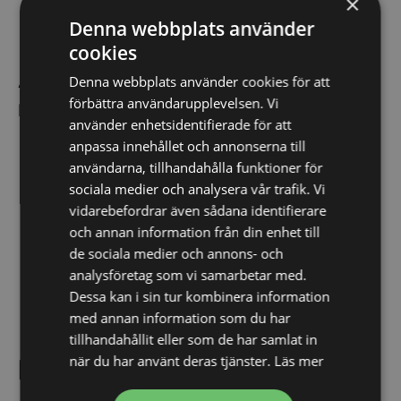
×
Hemmakontor
– Gör arbetsmiljön tystare och
Denna webbplats använder
mer fokuserad.
cookies
Arbetsplatser och offentliga
Denna webbplats använder cookies för att
förbättra användarupplevelsen. Vi
miljöer
använder enhetsidentifierade för att
anpassa innehållet och annonserna till
Kontor och mötesrum
– Förbättrar
användarna, tillhandahålla funktioner för
ljudkvaliteten och minskar distraktioner.
sociala medier och analysera vår trafik. Vi
Restauranger och caféer
– Skapar en mer
vidarebefordrar även sådana identifierare
behaglig ljudnivå för gäster och personal.
och annan information från din enhet till
Skolor och bibliotek
– Hjälper till att dämpa ljud
de sociala medier och annons- och
och förbättra studiemiljön.
analysföretag som vi samarbetar med.
Hotell och receptioner
– Ger ett elegant och
Dessa kan i sin tur kombinera information
välkomnande intryck samtidigt som de minskar
med annan information som du har
ljudnivån.
tillhandahållit eller som de har samlat in
när du har använt deras tjänster.
Läs mer
Brandklassade