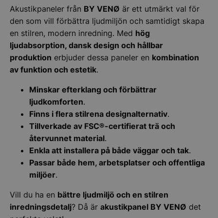
Strikt nödvändiga kakor tillåter
Akustikpaneler från
BY VENØ
är ett utmärkt val för
kärnwebbplatsfunktioner som användarinloggning
den som vill förbättra ljudmiljön och samtidigt skapa
och kontohantering. Webbplatsen kan inte
användas ordentligt utan strikt nödvändiga cookies.
en stilren, modern inredning. Med
hög
Namn
Leverantör
/
Do
ljudabsorption, dansk design och hållbar
produktion
erbjuder dessa paneler en
kombination
__lc_cid
On Direct Busin
Services Limite
av funktion och estetik
.
.accounts.livech
Minskar efterklang och förbättrar
PHPSESSID
PHP.net
stonewall.se
ljudkomforten
.
Finns i flera stilrena designalternativ
.
Tillverkade av FSC®-certifierat trä och
återvunnet material
.
Enkla att installera på både väggar och tak
.
Passar både hem, arbetsplatser och offentliga
miljöer
.
Google
Privacy Policy
Vill du ha en
bättre ljudmiljö och en stilren
inredningsdetalj
? Då är
akustikpanel BY VENØ
det