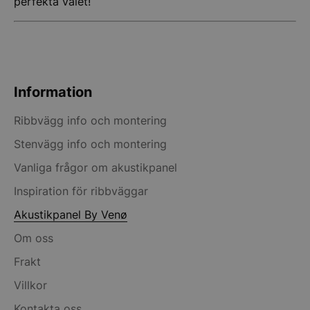
perfekta valet!
__lc_cst
On Direct Busin
Services Limite
.accounts.livech
Information
wp_woocommerce_session_[abcdef0123456789]
stonewall.se
{32}
Ribbvägg info och montering
CookieScriptConsent
Stenvägg info och montering
CookieScript
stonewall.se
Vanliga frågor om akustikpanel
Inspiration för ribbväggar
Akustikpanel By Venø
Om oss
Frakt
VISITOR_PRIVACY_METADATA
YouTube
.youtube.com
Villkor
Kontakta oss