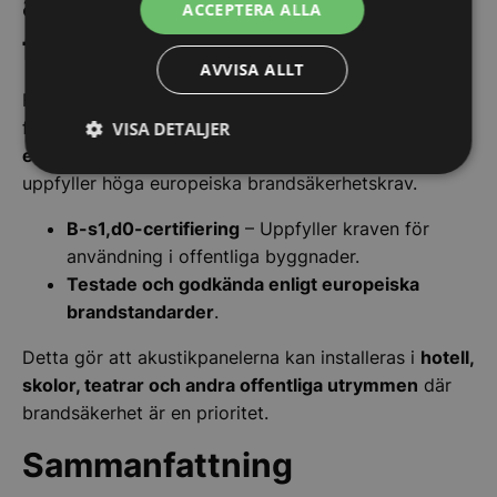
akustikpaneler – säkerhet i
ACCEPTERA ALLA
fokus
AVVISA ALLT
För offentliga byggnader och kommersiella
fastigheter är brandsäkerhet avgörande.
BY VENØ
VISA DETALJER
erbjuder brandklassade akustikpaneler
som
Strikt
Prestanda
Inriktning
uppfyller höga europeiska brandsäkerhetskrav.
nödvändigt
B-s1,d0-certifiering
– Uppfyller kraven för
användning i offentliga byggnader.
Funktioner
Oklassificerade
Testade och godkända enligt europeiska
brandstandarder
.
Detta gör att akustikpanelerna kan installeras i
hotell,
skolor, teatrar och andra offentliga utrymmen
där
brandsäkerhet är en prioritet.
Strikt nödvändigt
Prestanda
Inriktning
Sammanfattning
Funktioner
Oklassificerade