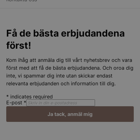
Få de bästa erbjudandena
först!
Kom ihåg att anmäla dig till vårt nyhetsbrev och vara
woocommerce_cart_hash
Automattic Inc
först med att få de bästa erbjudandena. Och oroa dig
stonewall.se
inte, vi spammar dig inte utan skickar endast
relevanta erbjudanden och information till dig.
woocommerce_items_in_cart
Automattic Inc
*
indicates required
stonewall.se
E-post
*
Ja tack, anmäl mig
woocommerce_recently_viewed
Automattic Inc
stonewall.se