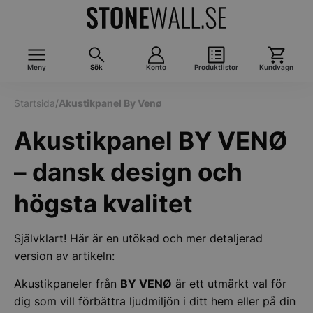
Meny
Sök
Konto
Produktlistor
Kundvagn
Startsida
/
Akustikpanel By Venø
Akustikpanel BY VENØ
– dansk design och
högsta kvalitet
Självklart! Här är en utökad och mer detaljerad
version av artikeln:
Akustikpaneler från
BY VENØ
är ett utmärkt val för
dig som vill förbättra ljudmiljön i ditt hem eller på din