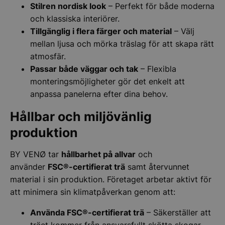
Stilren nordisk look
– Perfekt för både moderna
och klassiska interiörer.
Tillgänglig i flera färger och material
– Välj
mellan ljusa och mörka träslag för att skapa rätt
atmosfär.
Passar både väggar och tak
– Flexibla
monteringsmöjligheter gör det enkelt att
anpassa panelerna efter dina behov.
Hållbar och miljövänlig
produktion
BY VENØ tar
hållbarhet på allvar
och
använder
FSC®-certifierat trä
samt återvunnet
material i sin produktion. Företaget arbetar aktivt för
att minimera sin klimatpåverkan genom att:
Använda FSC®-certifierat trä
– Säkerställer att
träet kommer från ansvarsfullt skötta skogar.