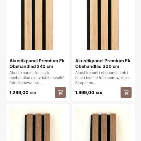
olika
alternat
kan
väljas
på
produkt
Akustikpanel Premium Ek
Akustikpanel Premium Ek
Obehandlad 240 cm
Obehandlad 300 cm
Akustikpanel i klassisk
Akustikpanel i obehandlat ek i
obehandlad ek av bästa kvalité
bästa kvalité från stonewall.se .
från stonewall.se…
Skapar en…
1.299,00
1.999,00
SEK
SEK