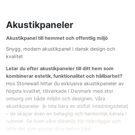
Akustikpaneler
Akustikpanel till hemmet och offentlig miljö
Snygg, modern akustikpanel i dansk design och
kvalitet
Letar du efter akustikpaneler till ditt hem som
kombinerar estetik, funktionalitet och hållbarhet?
Hos Stonewall hittar du exklusiva akustikpaneler av
högsta kvalitet, tillverkade i Danmark med stor
omsorg om både miljön och designen. Våra
akustikpaneler är inte bara en stilfull inredningsdetalj
– de skapar även en behaglig och harmonisk känsla i
rummet. Se även våra
tillbehör för ribbväggar
och
hitta det som passar dina behov bäst.