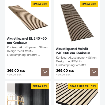
SPARA 26%
SPARA 26%
Akustikpanel Ek 240×60
cm Koniseur
Koniseur Akustikpanel – Stilren
Akustikpanel Valnöt
Design med Effektiv
240×60 cm Koniseur
LjuddämpningFörbättra…
Koniseur Akustikpanel – Stilren
Design med Effektiv
LjuddämpningFörbättra…
369,00
369,00
SEK
SEK
499,00
SEK
499,00
SEK
SPARA 75%
SPARA UPP TILL 59%