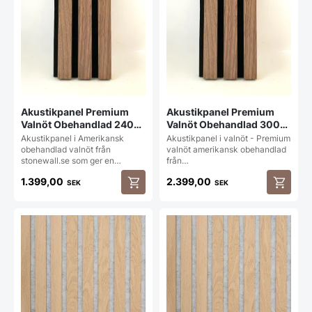
Akustikpanel Premium
Akustikpanel Premium
Valnöt Obehandlad 240
Valnöt Obehandlad 300
cm
cm
Akustikpanel i Amerikansk
Akustikpanel i valnöt - Premium
obehandlad valnöt från
valnöt amerikansk obehandlad
stonewall.se som ger en…
från…
1.399,00
2.399,00
SEK
SEK