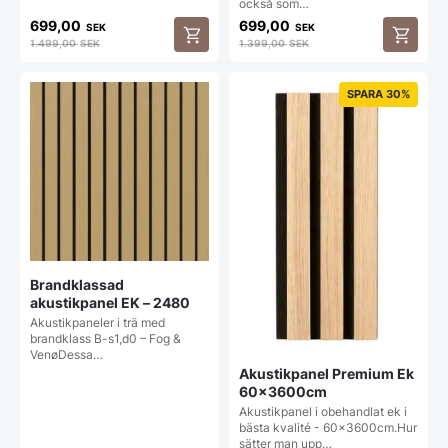
också som…
699,00
699,00
SEK
SEK
1.499,00
SEK
1.399,00
SEK
SPARA 30%
Brandklassad
akustikpanel EK – 2480
Akustikpaneler i trä med
brandklass B-s1,d0 – Fog &
VenøDessa…
Akustikpanel Premium Ek
60x3600cm
Akustikpanel i obehandlat ek i
bästa kvalité - 60x3600cm.Hur
sätter man upp…