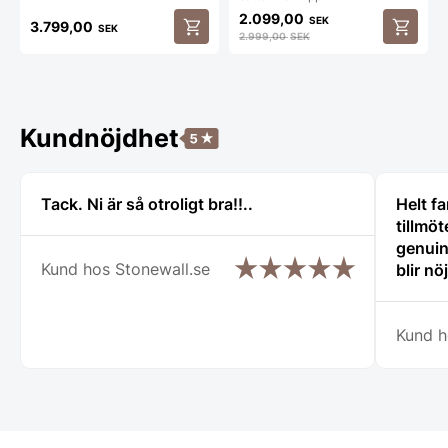
2.099,00
SEK
3.799,00
SEK
2.999,00
SEK
Kundnöjdhet
Tack. Ni är så otroligt bra!!..
Helt f
tillmö
genuin
Kund hos Stonewall.se
blir nö
och til
och ha
Kund h
verklig
Tack s