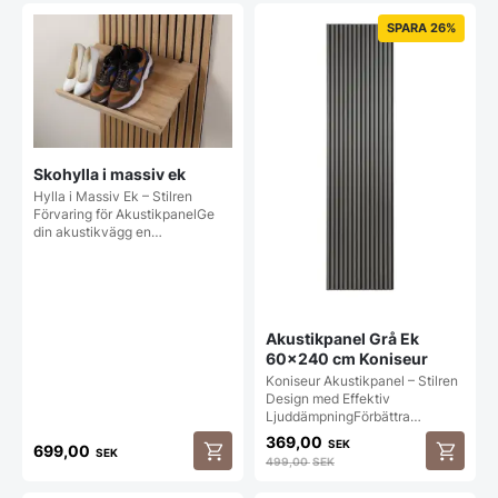
SPARA 26%
Skohylla i massiv ek
Hylla i Massiv Ek – Stilren
Förvaring för AkustikpanelGe
din akustikvägg en…
Akustikpanel Grå Ek
60×240 cm Koniseur
Koniseur Akustikpanel – Stilren
Design med Effektiv
LjuddämpningFörbättra…
369,00
SEK
699,00
SEK
499,00
SEK