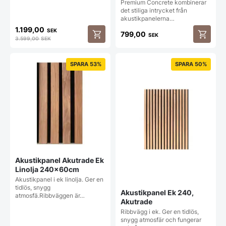
240x60cm
Premium Concrete kombinerar
det stiliga intrycket från
akustikpanelerna…
1.199,00
SEK
799,00
SEK
3.599,00
SEK
Den
här
produkt
SPARA 53%
SPARA 50%
har
flera
varianter
De
olika
alternat
kan
väljas
på
produkt
Akustikpanel Akutrade Ek
Linolja 240x60cm
Akustikpanel i ek linolja. Ger en
tidlös, snygg
Akustikpanel Ek 240,
atmosfä.Ribbväggen är…
Akutrade
Ribbvägg i ek. Ger en tidlös,
snygg atmosfär och fungerar