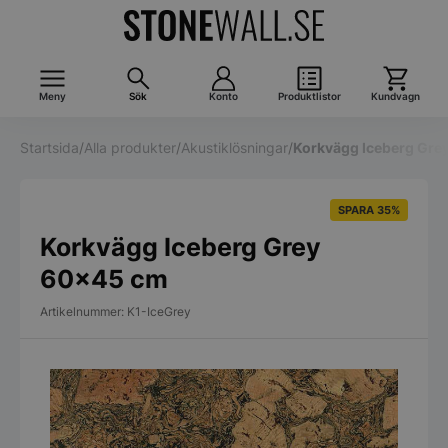
Meny
Sök
Konto
Produktlistor
Kundvagn
Startsida
/
Alla produkter
/
Akustiklösningar
/
Korkvägg Iceberg Gre
SPARA 35%
Korkvägg Iceberg Grey
60×45 cm
Artikelnummer: K1-IceGrey