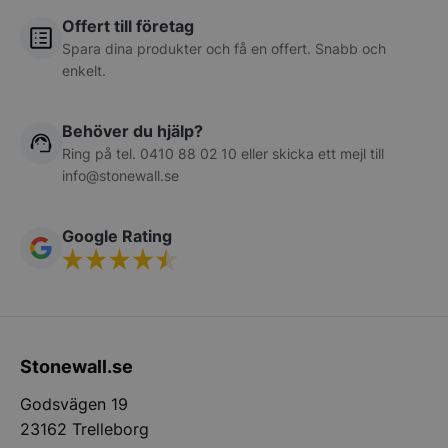
Offert till företag
__lc_cst
On Direct Busin
Spara dina produkter och få en offert. Snabb och
Services Limite
.accounts.livech
enkelt.
wp_woocommerce_session_[abcdef0123456789]
stonewall.se
{32}
Behöver du hjälp?
Ring på tel.
0410 88 02 10
eller skicka ett mejl till
info@stonewall.se
CookieScriptConsent
CookieScript
stonewall.se
Google Rating
VISITOR_PRIVACY_METADATA
YouTube
Stonewall.se
.youtube.com
Godsvägen 19
23162 Trelleborg