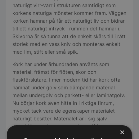
naturligt virr-varr i strukturen samtidigt som
korkens naturiga mönster kommer fram. Väggen
korken hamnar på får ett naturligt liv och bidrar
till ett naturligt intryck i rummen det hamnar i.
Skivorna är så tunna att de enkelt skärs till i rätt
storlek med en vass kniv och monteras enkelt
med lim, stift eller små spik.
Kork har under århundraden använts som
material, främst för flöten, skor och
flaskförslutare. I mer modern tid har kork ofta
hamnat under golv som dämpande material
mellan undergolv och parkett- eller laminatgolv.
Nu börjar kork även hitta in i riktiga finrum,
mycket tack vare de egenskaper materialet
naturligt besitter. Materialet är i sig själv
branddämpande och avger inga giftiga gaser
×
när det brinner. Ljud- och vibrationsdämpningen