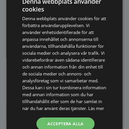
Denna webbplats använder
förbättrar trivseln i rummen korken hamnar i
cookies
utan att man behöver behandla materialet med
något. Tack vare sin lätta vikt går det enkelt att
Denna webbplats använder cookies för att
montera på alla underlag – även putsade och
förbättra användarupplevelsen. Vi
murade väggar.
använder enhetsidentifierade för att
anpassa innehållet och annonserna till
Kork tillverkas av korkekens bark och får
användarna, tillhandahålla funktioner för
naturligt en naturlig och oregelbunden struktur.
sociala medier och analysera vår trafik. Vi
Varje vägg blir med andra ord unik och de
vidarebefordrar även sådana identifierare
härligt mörka tonerna i träet ger liv och naturlig
och annan information från din enhet till
ro vart än det hamnar. I kombination med
de sociala medier och annons- och
valnötsdetaljer, eller som komplement till en
analysföretag som vi samarbetar med.
vägg klädd med valnötspanel kommer det
Dessa kan i sin tur kombinera information
absolut bästa ur bägge materialen fram.
med annan information som du har
tillhandahållit eller som de har samlat in
när du har använt deras tjänster.
Läs mer
ACCEPTERA ALLA
Har du frågor om produkten? Klicka här