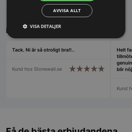
AVVISA ALLT
VISA DETALJER
Kundnöjdhet
Strikt
Prestanda
Inriktning
nödvändigt
Tack. Ni är så otroligt bra!!..
Helt f
tillmö
genuin
Funktioner
Oklassificerade
Kund hos Stonewall.se
blir nö
och til
och ha
Kund h
verklig
Tack s
Strikt nödvändigt
Prestanda
Inriktning
Funktioner
Oklassificerade
Strikt nödvändiga kakor tillåter
Få de bästa erbjudandena
kärnwebbplatsfunktioner som användarinloggning