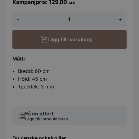
129,00
SEK
Korkvägg
-
+
Iceberg
Grey
60x45
cm
Lägg till i varukorg
mängd
Mått:
Bredd: 60 cm
Höjd: 45 cm
Tjocklek: 3 mm
Få en offert
Lägg till i produktlistan
Du kanske också gillar …