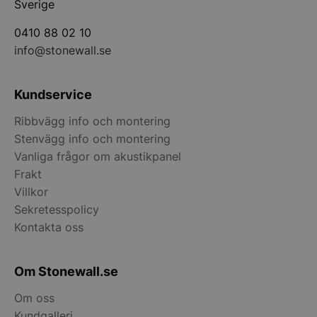
Sverige
0410 88 02 10
info@stonewall.se
Kundservice
Ribbvägg info och montering
woocommerce_cart_hash
Automattic Inc
Stenvägg info och montering
stonewall.se
Vanliga frågor om akustikpanel
Frakt
woocommerce_items_in_cart
Automattic Inc
Villkor
stonewall.se
Sekretesspolicy
Kontakta oss
woocommerce_recently_viewed
Automattic Inc
stonewall.se
Om Stonewall.se
Om oss
Kundgalleri