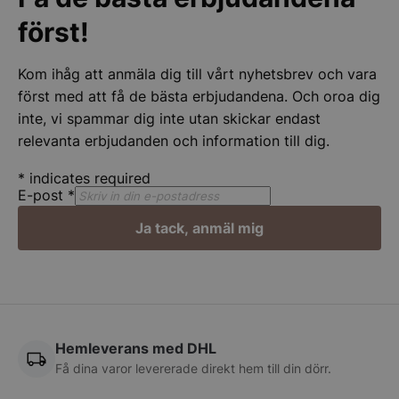
och kontohantering. Webbplatsen kan inte
först!
användas ordentligt utan strikt nödvändiga cookies.
Namn
Leverantör
/
Do
Kom ihåg att anmäla dig till vårt nyhetsbrev och vara
__lc_cid
On Direct Busin
först med att få de bästa erbjudandena. Och oroa dig
Services Limite
.accounts.livech
inte, vi spammar dig inte utan skickar endast
relevanta erbjudanden och information till dig.
PHPSESSID
PHP.net
stonewall.se
*
indicates required
E-post
*
Ja tack, anmäl mig
Google
Privacy Policy
Hemleverans med DHL
Få dina varor levererade direkt hem till din dörr.