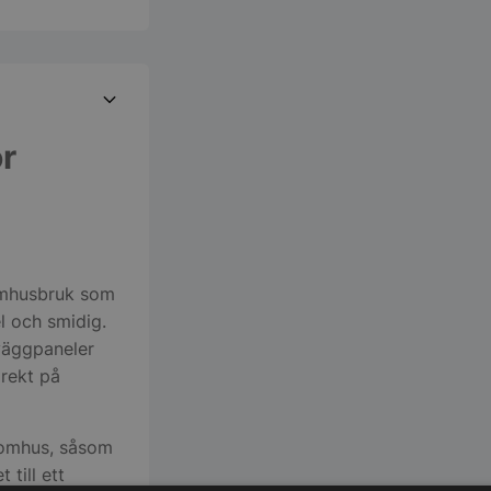
r
nomhusbruk som
l och smidig.
 väggpaneler
rekt på
inomhus, såsom
 till ett