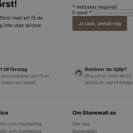
rst!
användare på
*
indicates required
E-post
*
nt
2
Denna cookie 
CookieScript
månader
Script.com-tj
stonewall.se
 först med att få de
4 veckor
ihåg preferen
Ja tack, anmäl mig
g inte utan skickar
cookie. Det är
Cookie-Script
fungerar korre
METADATA
5
Denna cookie 
YouTube
månader
lagra använda
.youtube.com
4 veckor
sekretessval f
med webbplats
uppgifter om 
samtycke om o
sekretesspolic
t till företag
Behöver du hjälp?
inställningar, 
deras preferen
 dina produkter och få en
Ring på tel.
0410 88 02 
framtida sessi
. Snabb och enkelt.
skicka ett mejl till
info@s
_hash
Session
Hjälper WooC
Automattic Inc.
när vagnens in
stonewall.se
ändras.
s_in_cart
Session
Hjälper WooC
Automattic Inc.
när vagnens in
stonewall.se
ice
Om Stonewall.se
ändras.
ntly_viewed
Session
Förstärker wi
Automattic Inc.
nfo och montering
Om oss
visade produk
stonewall.se
nfo och montering
Kundgalleri