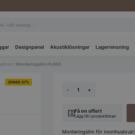
tsökning
ggar
Designpanel
Akustiklösningar
Lagerrensning
badrum
/
Monteringslim PL600
SPARA 37%
Monteringslim
-
+
PL600
mängd
Få en offert
Lägg till i produktlistan
Monteringslim för inomhusbruk!