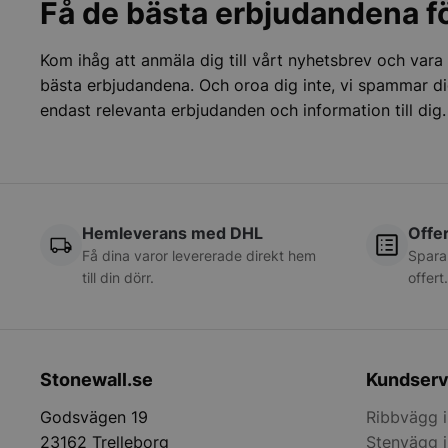
Få de bästa erbjudandena fö
{32}
CookieScriptConse
Kom ihåg att anmäla dig till vårt nyhetsbrev och vara
bästa erbjudandena. Och oroa dig inte, vi spammar di
endast relevanta erbjudanden och information till dig.
VISITOR_PRIVACY_
Hemleverans med DHL
Offer
Få dina varor levererade direkt hem
Spara
till din dörr.
offert
woocommerce_cart
woocommerce_item
Stonewall.se
Kundserv
woocommerce_rece
Godsvägen 19
Ribbvägg i
23162 Trelleborg
Stenvägg i