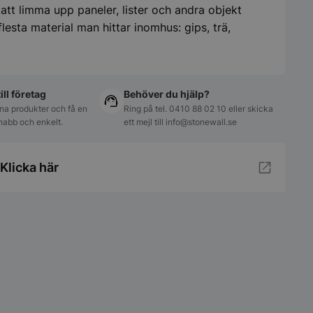
att limma upp paneler, lister och andra objekt
lesta material man hittar inomhus: gips, trä,
till företag
Behöver du hjälp?
na produkter och få en
Ring på tel.
0410 88 02 10
eller skicka
Snabb och enkelt.
ett mejl till
info@stonewall.se
Klicka här