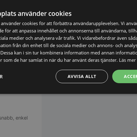
ngsprojekt.
plats använder cookies
fria från
punkter, gärna
använder cookies för att förbättra användarupplevelsen. Vi anv
orna direkt.
de för att anpassa innehållet och annonserna till användarna, till
ciala medier och analysera vår trafik. Vi vidarebefordrar även såda
tion från din enhet till de sociala medier och annons- och analy
Dessa kan i sin tur kombinera information med annan informati
uk
ler som de har samlat in när du har använt deras tjänster.
Läs mer
ngsdetaljer
ER
AVVISA ALLT
ACCE
inium
Prestanda
Inriktning
Funktioner
 snabb, enkel