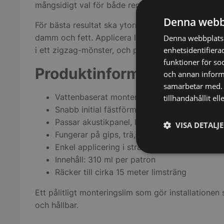
mångsidigt val för både renoverings- och inredni
Denna webb
För bästa resultat ska ytorna vara rena, torra och 
damm och fett. Applicera limmet i strängar eller 
Denna webbplats 
i ett zigzag-mönster, och pressa sedan samman yt
enhetsidentifiera
funktioner för so
Produktinformation
och annan informa
samarbetar med. 
Vattenbaserat monteringslim för inomhusbr
tillhandahållit el
Snabb initial fästförmåga
Passar akustikpanel, lister och andra inredni
VISA DETALJ
Fungerar på gips, trä, betong, plåt och alum
Enkel applicering i strängar eller punkter
Strikt
Innehåll: 310 ml per patron
nödvändigt
Räcker till cirka 15 meter limsträng
Ett pålitligt monteringslim som gör installationen
och hållbar.