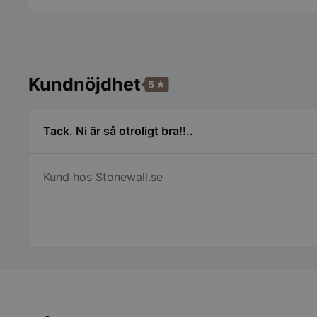
Strikt nödvändiga ka
användas ordentligt 
Namn
Kundnöjdhet
__lc_cid
Tack. Ni är så otroligt bra!!..
PHPSESSID
Kund hos Stonewall.se
__lc_cst
wp_woocommerce_s