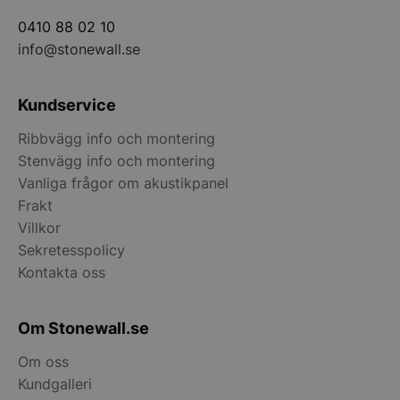
0410 88 02 10
__lc_cst
On Direct Busin
Services Limite
info@stonewall.se
.accounts.livech
wp_woocommerce_session_[abcdef0123456789]
stonewall.se
{32}
Kundservice
Ribbvägg info och montering
CookieScriptConsent
CookieScript
Stenvägg info och montering
stonewall.se
Vanliga frågor om akustikpanel
Frakt
Villkor
Sekretesspolicy
Kontakta oss
VISITOR_PRIVACY_METADATA
YouTube
Om Stonewall.se
.youtube.com
Om oss
Kundgalleri