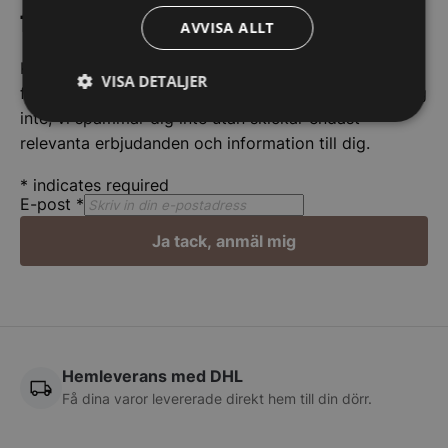
först!
AVVISA ALLT
Kom ihåg att anmäla dig till vårt nyhetsbrev och vara
VISA DETALJER
först med att få de bästa erbjudandena. Och oroa dig
inte, vi spammar dig inte utan skickar endast
Strikt
Prestanda
Inriktning
nödvändigt
relevanta erbjudanden och information till dig.
*
indicates required
E-post
*
Funktioner
Oklassificerade
Ja tack, anmäl mig
Strikt nödvändigt
Prestanda
Inriktning
Hemleverans med DHL
Funktioner
Oklassificerade
Få dina varor levererade direkt hem till din dörr.
Strikt nödvändiga kakor tillåter
kärnwebbplatsfunktioner som användarinloggning