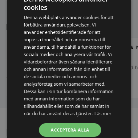
cookies
Denna webbplats använder cookies för att
förbättra användarupplevelsen. Vi
Kundnöjdhet
använder enhetsidentifierade för att
anpassa innehållet och annonserna till
användarna, tillhandahålla funktioner för
Helt fantastiskt personal. Så
Tack. N
tillmötesgående och hjälpsamma. Är
sociala medier och analysera vår trafik. Vi
genuint intresserade av att du som kund
vidarebefordrar även sådana identifierare
Kund h
blir nöjd. Jag har velat och testat fram
och annan information från din enhet till
och tillbaka och de har varit så trevliga
de sociala medier och annons- och
och haft så mycket tålamod, de gjorde
analysföretag som vi samarbetar med.
Kund hos Stonewall.se
verkligen allt för att jag skulle bli nöjd.
Dessa kan i sin tur kombinera information
Tack stonewall.
med annan information som du har
tillhandahållit eller som de har samlat in
när du har använt deras tjänster.
Läs mer
Få de bästa erbjudandena
ACCEPTERA ALLA