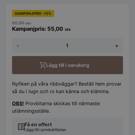
KAMPANJPRIS -15%
65,00
SEK
55,00
SEK
Prov
-
+
Premium
EK
-
Natur
Lägg till i varukorg
mängd
Nyfiken på våra ribbväggar? Beställ hem provar
så du i lugn och ro kan känna och klämma.
OBS!
Provbitarna skickas till närmaste
utlämningsställe.
Få en offert
Lägg till i produktlistan