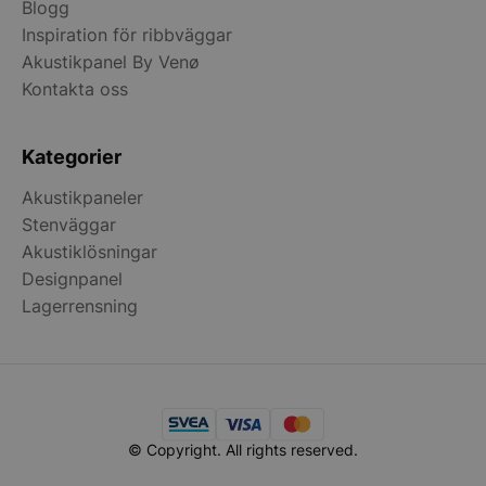
Blogg
Inspiration för ribbväggar
Akustikpanel By Venø
Kontakta oss
Kategorier
woocommerce_cart_hash
Automattic Inc
Akustikpaneler
stonewall.se
Stenväggar
Akustiklösningar
Designpanel
woocommerce_items_in_cart
Automattic Inc
stonewall.se
Lagerrensning
woocommerce_recently_viewed
Automattic Inc
stonewall.se
© Copyright. All rights reserved.
Namn
Leverantör
/
Domän
U