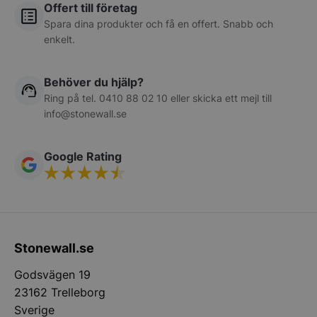
och kontohantering. Webbplatsen kan inte
Offert till företag
användas ordentligt utan strikt nödvändiga cookies.
Spara dina produkter och få en offert. Snabb och
Namn
Leverantör
/
Do
enkelt.
__lc_cid
On Direct Busin
Services Limite
.accounts.livech
Behöver du hjälp?
Ring på tel.
0410 88 02 10
eller skicka ett mejl till
PHPSESSID
PHP.net
info@stonewall.se
stonewall.se
Google Rating
Google
Stonewall.se
Privacy Policy
Godsvägen 19
23162 Trelleborg
Sverige