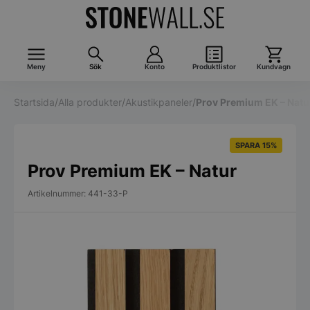
Meny
Sök
Konto
Produktlistor
Kundvagn
Startsida
/
Alla produkter
/
Akustikpaneler
/
Prov Premium EK – Natu
SPARA 15%
Prov Premium EK – Natur
Artikelnummer: 441-33-P