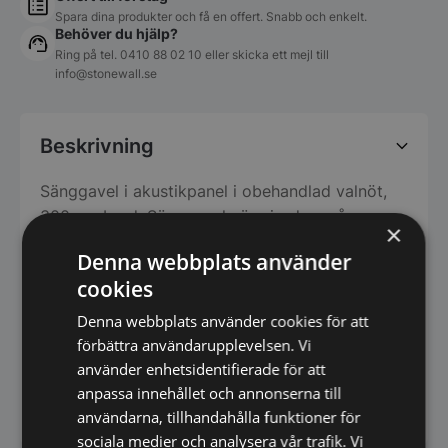
Spara dina produkter och få en offert. Snabb och enkelt.
Behöver du hjälp?
Ring på tel.
0410 88 02 10
eller skicka ett mejl till
info@stonewall.se
Beskrivning
Sänggavel i akustikpanel i obehandlad valnöt,
300 cm bred. Sänggaveln är gjord av våra
×
Premium ribbväggar i dansk toppkvalité. Skapar
Denna webbplats använder
ett markant lyft till rummet och ger bättre
cookies
akustik. Mått på sänggaveln är 300 x 120 cm.
Sänggaveln levereras i moduler med 5 st av
Denna webbplats använder cookies för att
120x60x2 cm akustikpanel. Producerad i
förbättra användarupplevelsen. Vi
Danmark i FSC-certifierat trä och återanvänt
använder enhetsidentifierade för att
material i akustikfilten.
anpassa innehållet och annonserna till
användarna, tillhandahålla funktioner för
sociala medier och analysera vår trafik. Vi