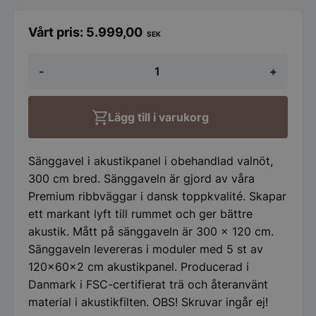
5.999,00
SEK
Sänggavel
-
+
Valnöt
300
cm
mängd
Lägg till i varukorg
Sänggavel i akustikpanel i obehandlad valnöt,
300 cm bred. Sänggaveln är gjord av våra
Premium ribbväggar i dansk toppkvalité. Skapar
ett markant lyft till rummet och ger bättre
akustik. Mått på sänggaveln är 300 x 120 cm.
Sänggaveln levereras i moduler med 5 st av
120x60x2 cm akustikpanel. Producerad i
Danmark i FSC-certifierat trä och återanvänt
material i akustikfilten. OBS! Skruvar ingår ej!