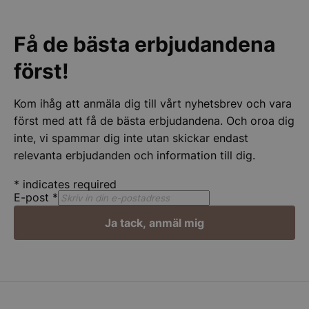
Funktioner
Oklassificerade
Få de bästa erbjudandena
först!
Kom ihåg att anmäla dig till vårt nyhetsbrev och vara
först med att få de bästa erbjudandena. Och oroa dig
Strikt nödvändigt
Prestanda
Inriktning
inte, vi spammar dig inte utan skickar endast
Funktioner
Oklassificerade
relevanta erbjudanden och information till dig.
Strikt nödvändiga kakor tillåter
kärnwebbplatsfunktioner som användarinloggning
*
indicates required
och kontohantering. Webbplatsen kan inte
E-post
*
användas ordentligt utan strikt nödvändiga cookies.
Namn
Leverantör
/
Do
Ja tack, anmäl mig
__lc_cid
On Direct Busin
Services Limite
.accounts.livech
PHPSESSID
PHP.net
stonewall.se